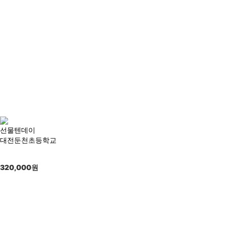
선물텐데이
대전둔천초등학교
320,000
원