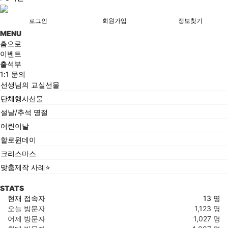
로그인
회원가입
정보찾기
MENU
홈으로
이벤트
출석부
1:1 문의
선생님의 교실선물
단체행사선물
설날/추석 명절
어린이날
할로윈데이
크리스마스
맞춤제작 사례⭐
STATS
현재 접속자
13 명
오늘 방문자
1,123 명
어제 방문자
1,027 명