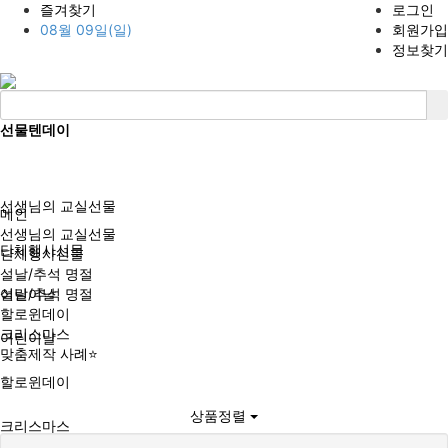
즐겨찾기
로그인
08월 09일(일)
회원가입
정보찾기
선물텐데이
BBS
선생님의 교실선물
메인
선생님의 교실선물
단체행사선물
단체행사선물
설날/추석 명절
설날/추석 명절
어린이날
할로윈데이
크리스마스
어린이날
맞춤제작 사례⭐
할로윈데이
상품정렬
크리스마스