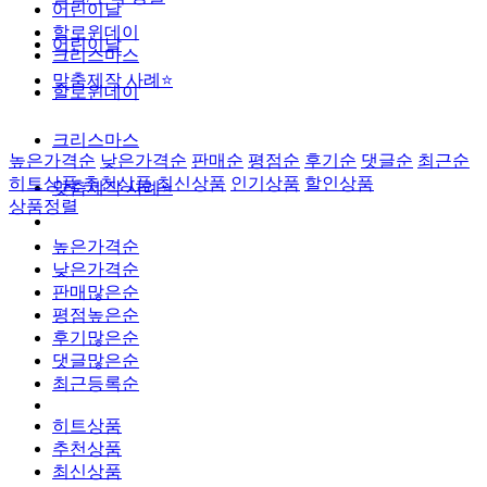
어린이날
할로윈데이
어린이날
크리스마스
맞춤제작 사례⭐
할로윈데이
크리스마스
높은가격순
낮은가격순
판매순
평점순
후기순
댓글순
최근순
히트상품
추천상품
최신상품
인기상품
할인상품
맞춤제작 사례⭐
상품정렬
높은가격순
낮은가격순
판매많은순
평점높은순
후기많은순
댓글많은순
최근등록순
히트상품
추천상품
최신상품