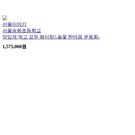
선물이야기
서울송화초등학교
맛있게 먹고 모두 화이팅!-솔꽃 한마음 운동회-
1,575,000
원