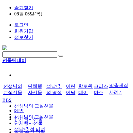
즐겨찾기
08월 06일(목)
로그인
회원가입
정보찾기
선물텐데이
맞춤제작
선생님의
단체행
설날/추
어린
할로윈
크리스
사례⭐
교실선물
사선물
석 명절
이날
데이
마스
BBS
선생님의 교실선물
메인
선생님의 교실선물
단체행사선물
단체행사선물
설날/추석 명절
설날/추석 명절