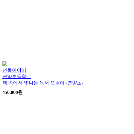
선물이야기
연양초등학교
책 속에서 빛나는 독서 으뜸이 -연양초-
450,000
원