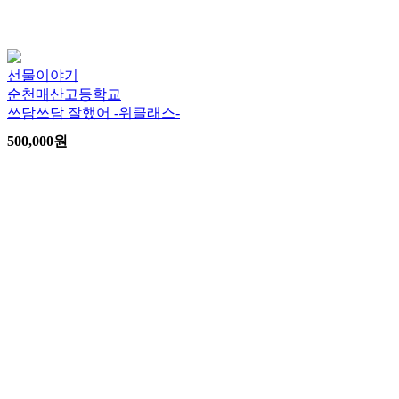
선물이야기
순천매산고등학교
쓰담쓰담 잘했어 -위클래스-
500,000
원