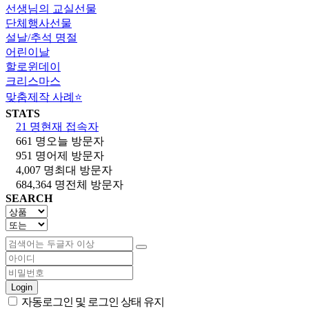
선생님의 교실선물
단체행사선물
설날/추석 명절
어린이날
할로윈데이
크리스마스
맞춤제작 사례⭐
STATS
21 명
현재 접속자
661 명
오늘 방문자
951 명
어제 방문자
4,007 명
최대 방문자
684,364 명
전체 방문자
SEARCH
Login
자동로그인 및 로그인 상태 유지