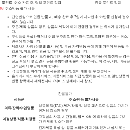
포인트
취소 완료 후, 당일 포인트 적립
환불 포인트 적립
08.
취소반품 불가 사유
단순변심으로 인한 반품 시, 배송 완료 후 7일이 지나면 취소/반품 신청이 접수
되지 않습니다.
주문/제작 상품의 경우, 상품의 제작이 이미 진행된 경우에는 취소가 불가합니
다.
구성품을 분실하였거나 취급 부주의로 인한 파손/고장/오염된 경우에는 취소/
반품이 제한됩니다.
제조사의 사정 (신모델 출시 등) 및 부품 가격변동 등에 의해 가격이 변동될 수
있으며, 이로 인한 반품 및 가격보상은 불가합니다.
뷰티 상품 이용 시 트러블(알러지, 붉은 반점, 가려움, 따가움)이 발생하는 경우
진료 확인서 및 소견서 등을 증빙하면 환불이 가능하지만 이 경우, 제반 비용은
고객님께서 부담하셔야 합니다.
각 상품별로 아래와 같은 사유로 취소/반품이 제한 될 수 있습니다.
홈케어서비스 수리서비스, 이동서비스는 직접 방문하는 서비스로 일반상품의
반품 항목에서 제외됩니다. (서비스 상세페이지 참조)
환불불가
상품군
취소/반품 불가사유
상품의 택(TAG) 제거/라벨 및 상품 훼손으로 상품의 가치가
의류/잡화/수입명품
현저히 감소된 경우
고객님의 사용, 시간경과, 일부 소비에 의하여 상품의 가치
계절상품/식품/화장품
가 현저히 감소한 경우
전자제품 특성 상, 정품 스티커가 제거되었거나 설치 또는