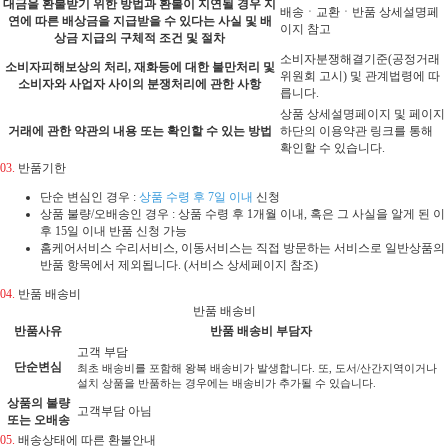
대금을 환불받기 위한 방법과 환불이 지연될 경우 지
배송ㆍ교환ㆍ반품 상세설명페
연에 따른 배상금을 지급받을 수 있다는 사실 및 배
이지 참고
상금 지급의 구체적 조건 및 절차
소비자분쟁해결기준(공정거래
소비자피해보상의 처리, 재화등에 대한 불만처리 및
위원회 고시) 및 관계법령에 따
소비자와 사업자 사이의 분쟁처리에 관한 사항
릅니다.
상품 상세설명페이지 및 페이지
거래에 관한 약관의 내용 또는 확인할 수 있는 방법
하단의 이용약관 링크를 통해
확인할 수 있습니다.
03.
반품기한
단순 변심인 경우 :
상품 수령 후 7일 이내
신청
상품 불량/오배송인 경우 : 상품 수령 후 1개월 이내, 혹은 그 사실을 알게 된 이
후 15일 이내 반품 신청 가능
홈케어서비스 수리서비스, 이동서비스는 직접 방문하는 서비스로 일반상품의
반품 항목에서 제외됩니다. (서비스 상세페이지 참조)
04.
반품 배송비
반품 배송비
반품사유
반품 배송비 부담자
고객 부담
단순변심
최초 배송비를 포함해 왕복 배송비가 발생합니다. 또, 도서/산간지역이거나
설치 상품을 반품하는 경우에는 배송비가 추가될 수 있습니다.
상품의 불량
고객부담 아님
또는 오배송
05.
배송상태에 따른 환불안내