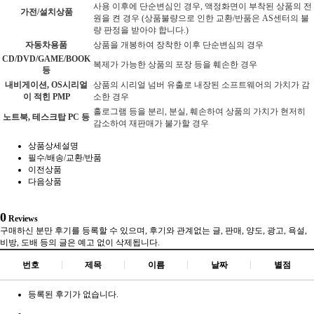
사용 이후에 단순변심인 경우, 액정화면이 부착된 상품의 전
가전/설치상품
원을 켠 경우 (상품불량으로 인한 교환/반품은 AS센터의 불
량 판정을 받아야 합니다.)
자동차용품
상품을 개봉하여 장착한 이후 단순변심의 경우
CD/DVD/GAME/BOOK
복제가 가능한 상품의 포장 등을 훼손한 경우
등
내비게이션, OS시리얼
상품의 시리얼 넘버 유출로 내장된 소프트웨어의 가치가 감
이 적힌 PMP
소한 경우
홀로그램 등을 분리, 분실, 훼손하여 상품의 가치가 현저히
노트북, 테스크탑 PC 등
감소하여 재판매가 불가할 경우
상품상세설명
필수/배송/교환/반품
이전상품
다음상품
0
Reviews
구매하신 분만 후기를 등록할 수 있으며, 후기와 관계없는 글, 판매, 양도, 광고, 욕설,
비방, 도배 등의 글은 예고 없이 삭제됩니다.
번호
제목
이름
날짜
별점
등록된 후기가 없습니다.