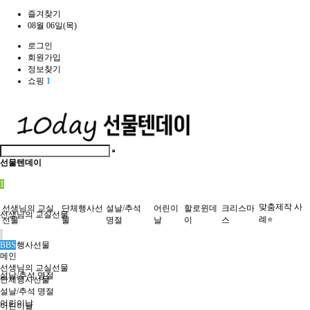
즐겨찾기
08월 06일(목)
로그인
회원가입
정보찾기
쇼핑
1
선물텐데이
1
맞춤제작 사
선생님의 교실
단체행사선
설날/추석
어린이
할로윈데
크리스마
선생님의 교실선물
례⭐
선물
물
명절
날
이
스
단체행사선물
BBS
메인
선생님의 교실선물
설날/추석 명절
단체행사선물
설날/추석 명절
어린이날
어린이날