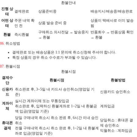
환불안내
진행 상
결제완료
상품준비중
배송지시/배송중/배송완료
태
어떤 상
주문 내역 확
상품이 택배사로 이미 발송
상품 발송 준비 중
태
인 전
됨
구매취소 의사전달 → 발송중지
반품회수 → 반품상품 확인
환불
즉시환불
→ 환불
→ 환불
06.
취소방법
결제완료 또는 배송상품은 1:1 문의에 취소신청해 주셔야 합니다.
특정 상품의 경우 취소 수수료가 부과될 수 있습니다.
07.
환불시점
환불시점
결제수
환불시점
환불방법
단
신용카
취소완료 후, 3~5일 내 카드사 승인취소(영업일 기
신용카드 승인취소
드
준)
실시간 계좌이체 또는 무통장입금
계좌이
취소완료 후, 입력하신 환불계좌로 1~2일 내 환불금
계좌입금
체
액 입금(영업일 기준)
당일 구매내역 취소시 취소 완료 후, 6시간 이내 승인
당일취소 : 휴대폰 결
휴대폰
취소
제 승인취소
결제
전월 구매내역 취소시 취소 완료 후, 1~2일 내 환불계
익월취소 : 계좌입금
좌로 입금(영업일 기준)