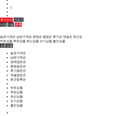
1
더보기
후기쓰기
이전
다음
목록
높은가격순
낮은가격순
판매순
평점순
후기순
댓글순
최근순
히트상품
추천상품
최신상품
인기상품
할인상품
상품정렬
높은가격순
낮은가격순
판매많은순
평점높은순
후기많은순
댓글많은순
최근등록순
히트상품
추천상품
최신상품
인기상품
할인상품