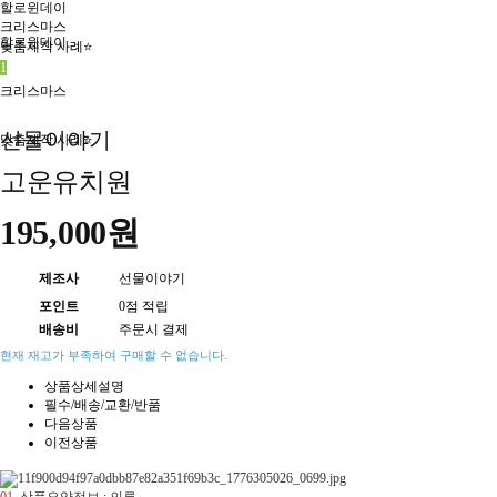
할로윈데이
크리스마스
할로윈데이
맞춤제작 사례⭐
1
크리스마스
선물이야기
맞춤제작 사례⭐
고운유치원
195,000원
제조사
선물이야기
포인트
0점 적립
배송비
주문시 결제
현재 재고가 부족하여 구매할 수 없습니다.
상품상세설명
필수/배송/교환/반품
다음상품
이전상품
01.
상품요약정보 : 의류