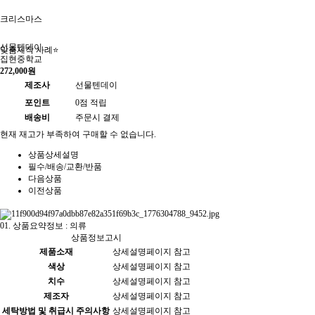
크리스마스
선물텐데이
맞춤제작 사례⭐
집현중학교
272,000원
제조사
선물텐데이
포인트
0점 적립
배송비
주문시 결제
현재 재고가 부족하여 구매할 수 없습니다.
상품상세설명
필수/배송/교환/반품
다음상품
이전상품
01.
상품요약정보 : 의류
상품정보고시
제품소재
상세설명페이지 참고
색상
상세설명페이지 참고
치수
상세설명페이지 참고
제조자
상세설명페이지 참고
세탁방법 및 취급시 주의사항
상세설명페이지 참고