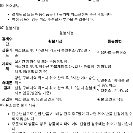
06.
취소방법
결제완료 또는 배송상품은 1:1 문의에 취소신청해 주셔야 합니다.
특정 상품의 경우 취소 수수료가 부과될 수 있습니다.
07.
환불시점
환불시점
결제수
환불시점
환불방법
단
신용카
취소완료 후, 3~5일 내 카드사 승인취소(영업일 기
신용카드 승인취소
드
준)
실시간 계좌이체 또는 무통장입금
계좌이
취소완료 후, 입력하신 환불계좌로 1~2일 내 환불금
계좌입금
체
액 입금(영업일 기준)
당일 구매내역 취소시 취소 완료 후, 6시간 이내 승인
당일취소 : 휴대폰 결
휴대폰
취소
제 승인취소
결제
전월 구매내역 취소시 취소 완료 후, 1~2일 내 환불계
익월취소 : 계좌입금
좌로 입금(영업일 기준)
포인트
취소 완료 후, 당일 포인트 적립
환불 포인트 적립
08.
취소반품 불가 사유
단순변심으로 인한 반품 시, 배송 완료 후 7일이 지나면 취소/반품 신청이 접수
되지 않습니다.
주문/제작 상품의 경우, 상품의 제작이 이미 진행된 경우에는 취소가 불가합니
다.