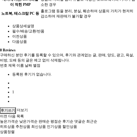
이 적힌 PMP
소한 경우
홀로그램 등을 분리, 분실, 훼손하여 상품의 가치가 현저히
노트북, 테스크탑 PC 등
감소하여 재판매가 불가할 경우
상품상세설명
필수/배송/교환/반품
이전상품
다음상품
0
Reviews
구매하신 분만 후기를 등록할 수 있으며, 후기와 관계없는 글, 판매, 양도, 광고, 욕설,
비방, 도배 등의 글은 예고 없이 삭제됩니다.
번호
제목
이름
날짜
별점
등록된 후기가 없습니다.
1
더보기
후기쓰기
이전
다음
목록
높은가격순
낮은가격순
판매순
평점순
후기순
댓글순
최근순
히트상품
추천상품
최신상품
인기상품
할인상품
상품정렬