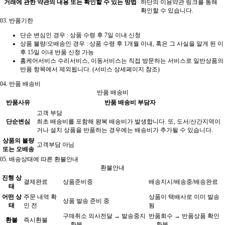
거래에 관한 약관의 내용 또는 확인할 수 있는 방법
하단의 이용약관 링크를 통해
확인할 수 있습니다.
03.
반품기한
단순 변심인 경우 :
상품 수령 후 7일 이내
신청
상품 불량/오배송인 경우 : 상품 수령 후 1개월 이내, 혹은 그 사실을 알게 된 이
후 15일 이내 반품 신청 가능
홈케어서비스 수리서비스, 이동서비스는 직접 방문하는 서비스로 일반상품의
반품 항목에서 제외됩니다. (서비스 상세페이지 참조)
04.
반품 배송비
반품 배송비
반품사유
반품 배송비 부담자
고객 부담
단순변심
최초 배송비를 포함해 왕복 배송비가 발생합니다. 또, 도서/산간지역이
거나 설치 상품을 반품하는 경우에는 배송비가 추가될 수 있습니다.
상품의 불량
고객부담 아님
또는 오배송
05.
배송상태에 따른 환불안내
환불안내
진행 상
결제완료
상품준비중
배송지시/배송중/배송완료
태
어떤 상
주문 내역 확
상품이 택배사로 이미 발송
상품 발송 준비 중
태
인 전
됨
구매취소 의사전달 → 발송중지
반품회수 → 반품상품 확인
환불
즉시환불
→ 환불
→ 환불