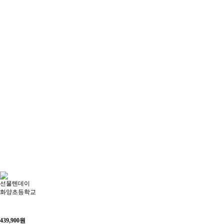
선물텐데이
화양초등학교
439,900
원