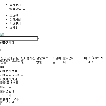
즐겨찾기
08월 09일(일)
로그인
회원가입
정보찾기
쇼핑
1
선물텐데이
1
맞춤제작 사
선생님의 교실
단체행사선
설날/추석
어린이
할로윈데
크리스마
선생님의 교실선물
례⭐
선물
물
명절
날
이
스
BBS
단체행사선물
메인
선생님의 교실선물
단체행사선물
설날/추석 명절
설날/추석 명절
어린이날
할로윈데이
어린이날
크리스마스
맞춤제작 사례⭐
할로윈데이
1