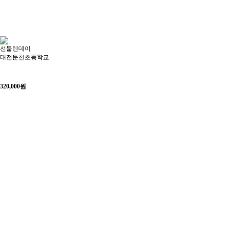
선물텐데이
대전둔천초등학교
320,000
원