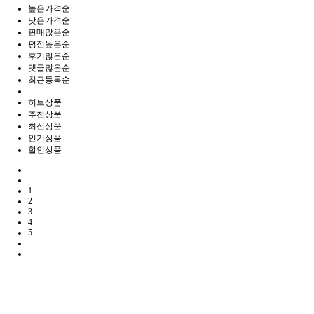
높은가격순
낮은가격순
판매많은순
평점높은순
후기많은순
댓글많은순
최근등록순
히트상품
추천상품
최신상품
인기상품
할인상품
1
2
3
4
5