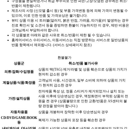
구성품을 분실하였거나 취급 부주의로 인한 파손/고장/오염된 경우에는 취소/
반품이 제한됩니다.
제조사의 사정 (신모델 출시 등) 및 부품 가격변동 등에 의해 가격이 변동될 수
있으며, 이로 인한 반품 및 가격보상은 불가합니다.
뷰티 상품 이용 시 트러블(알러지, 붉은 반점, 가려움, 따가움)이 발생하는 경우
진료 확인서 및 소견서 등을 증빙하면 환불이 가능하지만 이 경우, 제반 비용은
고객님께서 부담하셔야 합니다.
각 상품별로 아래와 같은 사유로 취소/반품이 제한 될 수 있습니다.
홈케어서비스 수리서비스, 이동서비스는 직접 방문하는 서비스로 일반상품의
반품 항목에서 제외됩니다. (서비스 상세페이지 참조)
환불불가
상품군
취소/반품 불가사유
상품의 택(TAG) 제거/라벨 및 상품 훼손으로 상품의 가치가
의류/잡화/수입명품
현저히 감소된 경우
고객님의 사용, 시간경과, 일부 소비에 의하여 상품의 가치
계절상품/식품/화장품
가 현저히 감소한 경우
전자제품 특성 상, 정품 스티커가 제거되었거나 설치 또는
사용 이후에 단순변심인 경우, 액정화면이 부착된 상품의 전
가전/설치상품
원을 켠 경우 (상품불량으로 인한 교환/반품은 AS센터의 불
량 판정을 받아야 합니다.)
자동차용품
상품을 개봉하여 장착한 이후 단순변심의 경우
CD/DVD/GAME/BOOK
복제가 가능한 상품의 포장 등을 훼손한 경우
등
내비게이션, OS시리얼
상품의 시리얼 넘버 유출로 내장된 소프트웨어의 가치가 감