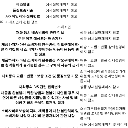
제조연월
상세설명페이지 참고
품질보증기준
상세설명페이지 참고
A/S 책임자와 전화번호
상세설명페이지 참고
02.
거래조건에 관한 정보
거래조건
재화 등의 배송방법에 관한 정보
상품 상세설명페이지 참고
주문 이후 예상되는 배송기간
상품 상세설명페이지 참고
제품하자가 아닌 소비자의 단순변심, 착오구매에 따
배송ㆍ교환ㆍ반품 상세설명페
른 청약철회 시 소비자가 부담하는 반품비용 등에 관
이지 참고
한 정보
제품하자가 아닌 소비자의 단순변심, 착오구매에 따
배송ㆍ교환ㆍ반품 상세설명페
른 청약철회가 불가능한 경우 그 구체적 사유와 근거
이지 참고
소비자분쟁해결기준(공정거래
재화등의 교환ㆍ반품ㆍ보증 조건 및 품질보증 기준
위원회 고시) 및 관계법령에 따
릅니다.
재화등의 A/S 관련 전화번호
상품 상세설명페이지 참고
대금을 환불받기 위한 방법과 환불이 지연될 경우 지
배송ㆍ교환ㆍ반품 상세설명페
연에 따른 배상금을 지급받을 수 있다는 사실 및 배
이지 참고
상금 지급의 구체적 조건 및 절차
소비자분쟁해결기준(공정거래
소비자피해보상의 처리, 재화등에 대한 불만처리 및
위원회 고시) 및 관계법령에 따
소비자와 사업자 사이의 분쟁처리에 관한 사항
릅니다.
상품 상세설명페이지 및 페이지