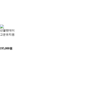
선물텐데이
고운유치원
195,000
원