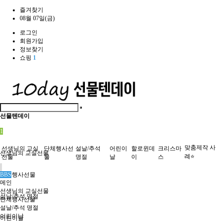
즐겨찾기
08월 07일(금)
로그인
회원가입
정보찾기
쇼핑
1
선물텐데이
1
맞춤제작 사
선생님의 교실
단체행사선
설날/추석
어린이
할로윈데
크리스마
선생님의 교실선물
례⭐
선물
물
명절
날
이
스
단체행사선물
BBS
메인
선생님의 교실선물
설날/추석 명절
단체행사선물
설날/추석 명절
어린이날
어린이날