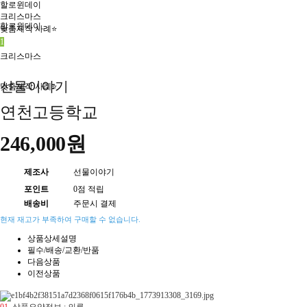
할로윈데이
크리스마스
할로윈데이
맞춤제작 사례⭐
1
크리스마스
선물이야기
맞춤제작 사례⭐
연천고등학교
246,000원
제조사
선물이야기
포인트
0점 적립
배송비
주문시 결제
현재 재고가 부족하여 구매할 수 없습니다.
상품상세설명
필수/배송/교환/반품
다음상품
이전상품
01.
상품요약정보 : 의류