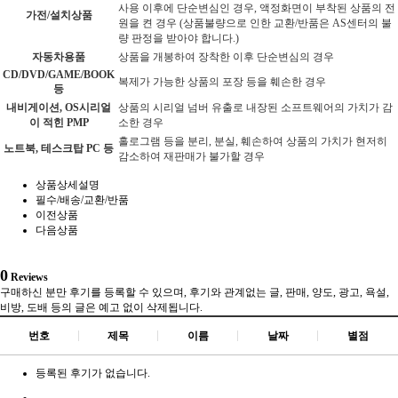
사용 이후에 단순변심인 경우, 액정화면이 부착된 상품의 전
가전/설치상품
원을 켠 경우 (상품불량으로 인한 교환/반품은 AS센터의 불
량 판정을 받아야 합니다.)
자동차용품
상품을 개봉하여 장착한 이후 단순변심의 경우
CD/DVD/GAME/BOOK
복제가 가능한 상품의 포장 등을 훼손한 경우
등
내비게이션, OS시리얼
상품의 시리얼 넘버 유출로 내장된 소프트웨어의 가치가 감
이 적힌 PMP
소한 경우
홀로그램 등을 분리, 분실, 훼손하여 상품의 가치가 현저히
노트북, 테스크탑 PC 등
감소하여 재판매가 불가할 경우
상품상세설명
필수/배송/교환/반품
이전상품
다음상품
0
Reviews
구매하신 분만 후기를 등록할 수 있으며, 후기와 관계없는 글, 판매, 양도, 광고, 욕설,
비방, 도배 등의 글은 예고 없이 삭제됩니다.
번호
제목
이름
날짜
별점
등록된 후기가 없습니다.