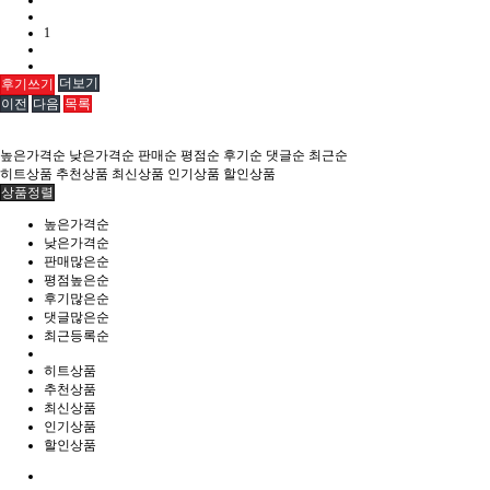
1
더보기
후기쓰기
이전
다음
목록
높은가격순
낮은가격순
판매순
평점순
후기순
댓글순
최근순
히트상품
추천상품
최신상품
인기상품
할인상품
상품정렬
높은가격순
낮은가격순
판매많은순
평점높은순
후기많은순
댓글많은순
최근등록순
히트상품
추천상품
최신상품
인기상품
할인상품