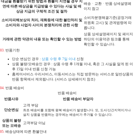
대금을 환불받기 위한 방법과 환불이 지연될 경우 지
배송ㆍ교환ㆍ반품 상세설명페
연에 따른 배상금을 지급받을 수 있다는 사실 및 배
이지 참고
상금 지급의 구체적 조건 및 절차
소비자분쟁해결기준(공정거래
소비자피해보상의 처리, 재화등에 대한 불만처리 및
위원회 고시) 및 관계법령에 따
소비자와 사업자 사이의 분쟁처리에 관한 사항
릅니다.
상품 상세설명페이지 및 페이지
거래에 관한 약관의 내용 또는 확인할 수 있는 방법
하단의 이용약관 링크를 통해
확인할 수 있습니다.
03.
반품기한
단순 변심인 경우 :
상품 수령 후 7일 이내
신청
상품 불량/오배송인 경우 : 상품 수령 후 1개월 이내, 혹은 그 사실을 알게 된 이
후 15일 이내 반품 신청 가능
홈케어서비스 수리서비스, 이동서비스는 직접 방문하는 서비스로 일반상품의
반품 항목에서 제외됩니다. (서비스 상세페이지 참조)
04.
반품 배송비
반품 배송비
반품사유
반품 배송비 부담자
고객 부담
단순변심
최초 배송비를 포함해 왕복 배송비가 발생합니다. 또, 도서/산간지역이거나
설치 상품을 반품하는 경우에는 배송비가 추가될 수 있습니다.
상품의 불량
고객부담 아님
또는 오배송
05.
배송상태에 따른 환불안내