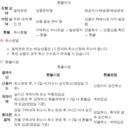
환불안내
진행 상
결제완료
상품준비중
배송지시/배송중/배송완료
태
어떤 상
주문 내역 확
상품이 택배사로 이미 발송
상품 발송 준비 중
태
인 전
됨
구매취소 의사전달 → 발송중지
반품회수 → 반품상품 확인
환불
즉시환불
→ 환불
→ 환불
06.
취소방법
결제완료 또는 배송상품은 1:1 문의에 취소신청해 주셔야 합니다.
특정 상품의 경우 취소 수수료가 부과될 수 있습니다.
07.
환불시점
환불시점
결제수
환불시점
환불방법
단
신용카
취소완료 후, 3~5일 내 카드사 승인취소(영업일 기
신용카드 승인취소
드
준)
실시간 계좌이체 또는 무통장입금
계좌이
취소완료 후, 입력하신 환불계좌로 1~2일 내 환불금
계좌입금
체
액 입금(영업일 기준)
당일 구매내역 취소시 취소 완료 후, 6시간 이내 승인
당일취소 : 휴대폰 결
휴대폰
취소
제 승인취소
결제
전월 구매내역 취소시 취소 완료 후, 1~2일 내 환불계
익월취소 : 계좌입금
좌로 입금(영업일 기준)