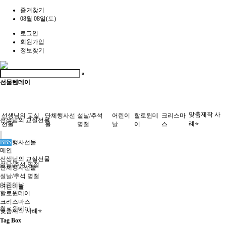
즐겨찾기
08월 08일(토)
로그인
회원가입
정보찾기
선물텐데이
맞춤제작 사
선생님의 교실
단체행사선
설날/추석
어린이
할로윈데
크리스마
선생님의 교실선물
례⭐
선물
물
명절
날
이
스
단체행사선물
BBS
메인
선생님의 교실선물
설날/추석 명절
단체행사선물
설날/추석 명절
어린이날
어린이날
할로윈데이
크리스마스
할로윈데이
맞춤제작 사례⭐
Tag Box