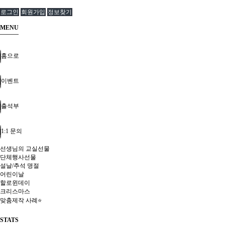
로그인
회원가입
정보찾기
MENU
홈으로
이벤트
출석부
1:1 문의
선생님의 교실선물
단체행사선물
설날/추석 명절
어린이날
할로윈데이
크리스마스
맞춤제작 사례⭐
STATS