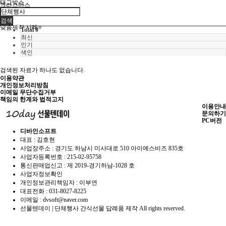
태그박스
크리스마스
검색
맞춤제작 사례⭐
Total 0
최신
인기
색인
검색된 자료가 하나도 없습니다.
이용약관
개인정보처리방침
이메일 무단수집거부
책임의 한계와 법적고지
이용안내
문의하기
PC버전
디바인소프트
대표 : 김호현
사업장주소 : 경기도 하남시 미사대로 510 아이에스비즈 835호
사업자등록번호 :
215-02-95758
통신판매업신고 :
제 2019-경기하남-1028 호
사업자정보확인
개인정보관리책임자 : 이부연
대표전화 :
031-8027-8225
이메일 :
dvsoft@naver.com
선물텐데이 | 단체행사 간식선물 답례품 제작
All rights reserved.